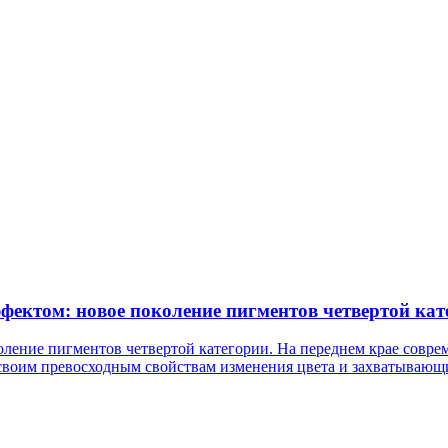
фектом: новое поколение пигментов четвертой кат
оление пигментов четвертой категории. На переднем крае совр
своим превосходным свойствам изменения цвета и захватывающ