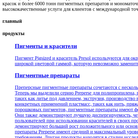
красок и более 6000 тонн пигментных препаратов и мономаточ
высококачественные услуги для клиентов с международной точк
главный
продукты
Пигменты и красители
Пигмент Pigsized и краситель Presol используются для о
широкой цветовой гаммой, которую невозможно заменит
Пигментные препараты
Преперсные пигментные препараты сочетаются с несколь
Теперь мы выделили серию Preperse для полипропилена,
таких как литье под давлением, экструзия, производств
конкретных применений пластмасс, таких как нить, пряж
порошковых пигментов, пигментные препараты имеют фо
Они также демонстрируют лучшую диспергируемость, чем
пользователей при использовании красителей в своих пр
демонстрируют больший рост положительного или основн
препараты Preperse имеют средний и максимальный уров
требованиям. Другие продукты находятся в стадии иссле