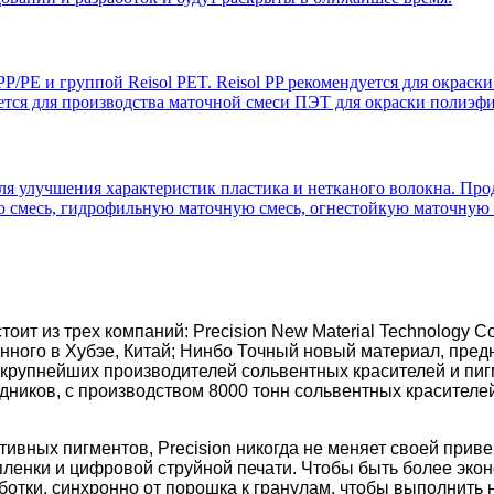
/PE и группой Reisol PET. Reisol PP рекомендуется для окраск
уется для производства маточной смеси ПЭТ для окраски полиэ
ля улучшения характеристик пластика и нетканого волокна. Про
смесь, гидрофильную маточную смесь, огнестойкую маточную см
тоит из трех компаний: Precision New Material Technology C
ного в Хубэе, Китай; Нинбо Точный новый материал, предн
н из крупнейших производителей сольвентных красителей и пиг
удников, с производством 8000 тонн сольвентных красителе
тивных пигментов, Precision никогда не меняет своей при
пленки и цифровой струйной печати. Чтобы быть более эк
отки, синхронно от порошка к гранулам, чтобы выполнить 