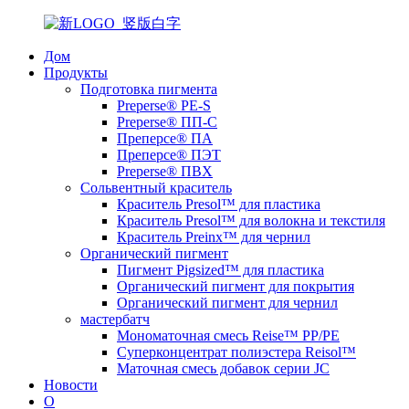
Дом
Продукты
Подготовка пигмента
Preperse® PE-S
Preperse® ПП-С
Преперсе® ПА
Преперсе® ПЭТ
Preperse® ПВХ
Сольвентный краситель
Краситель Presol™ для пластика
Краситель Presol™ для волокна и текстиля
Краситель Preinx™ для чернил
Органический пигмент
Пигмент Pigsized™ для пластика
Органический пигмент для покрытия
Органический пигмент для чернил
мастербатч
Мономаточная смесь Reise™ PP/PE
Суперконцентрат полиэстера Reisol™
Маточная смесь добавок серии JC
Новости
О