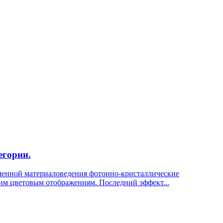
егории.
еменной материаловедения фотонно-кристаллические
им цветовым отображениям. Последний эффект...