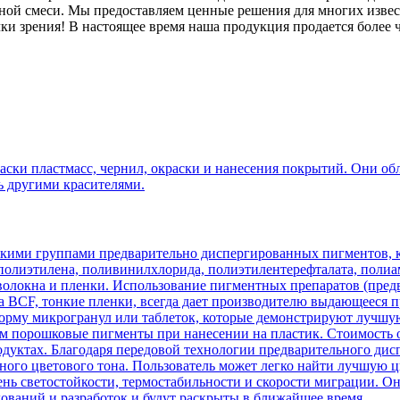
ной смеси. Мы предоставляем ценные решения для многих извес
и зрения! В настоящее время наша продукция продается более че
краски пластмасс, чернил, окраски и нанесения покрытий. Они 
ь другими красителями.
кими группами предварительно диспергированных пигментов, к
 полиэтилена, поливинилхлорида, полиэтилентерефталата, полиа
о волокна и пленки. Использование пигментных препаратов (пре
а BCF, тонкие пленки, всегда дает производителю выдающееся 
рму микрогранул или таблеток, которые демонстрируют лучшую
 порошковые пигменты при нанесении на пластик. Стоимость о
одуктах. Благодаря передовой технологии предварительного дис
ого цветового тона. Пользователь может легко найти лучшую ц
ень светостойкости, термостабильности и скорости миграции. 
дований и разработок и будут раскрыты в ближайшее время.