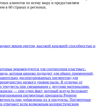
тных клиентов по всему миру и предоставляем
м в 60 странах и регионах.
обладают ярким цветом, высокой красящей способностью и
оторые рекомендуются для соотнесения пластмасс.
мида, которая широко подходит для общих применений,
дварительно диспергированных пигментов) для
преимущество низкого уровня пыли. В отличие от
 текучесть при смешивании с другими материалами.
краски — еще один факт, который всегда беспокоит
пергирования пигментные препараты Preperse
ветность при добавлении их в продукты. Пигментные
Они отвечают всем возможным колористическим