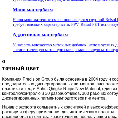
Моно мастербатч
Наши мономаточные смеси производятся группой Reisol PP
требует высоких характеристик FPV. Reisol PET использ
Аддитивная мастербатч
У нас есть множество маточных добавок, используемых д
антистатическую маточную смесь, смягчающую маточную 
о
точный цвет
Компания Precision Group была основана в 2004 году и сос
предварительно диспергированных пигментов, расположен
пластика и т. д.; и Anhui Qingke Ruijie New Material, оди
контролю/контролю и 30 разработчиков, 300 рабочих сотр
диспергированных пигментов/подготовок пигментов.
Начав с экспорта сольвентных красителей и высокоэффек
расширяя сферу применения до синтетического волокна, 
расширяется от синтеза красителей до последующей обраб