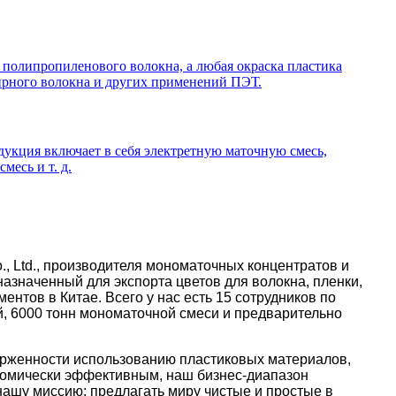
и полипропиленового волокна, а любая окраска пластика
фирного волокна и других применений ПЭТ.
дукция включает в себя электретную маточную смесь,
есь и т. д.
o., Ltd., производителя мономаточных концентратов и
азначенный для экспорта цветов для волокна, пленки,
ментов в Китае. Всего у нас есть 15 сотрудников по
й, 6000 тонн мономаточной смеси и предварительно
верженности использованию пластиковых материалов,
ономически эффективным, наш бизнес-диапазон
нашу миссию: предлагать миру чистые и простые в