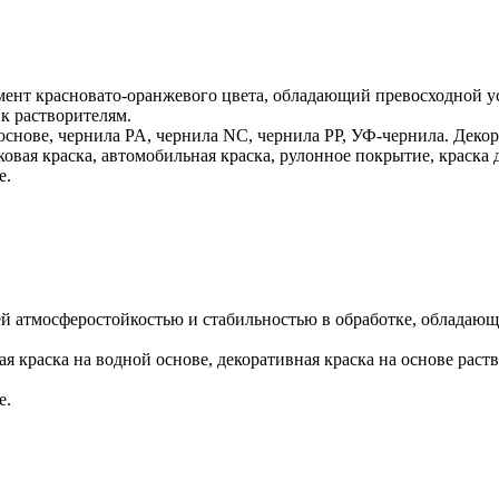
нт красновато-оранжевого цвета, обладающий превосходной уст
 к растворителям.
основе, чернила PA, чернила NC, чернила PP, УФ-чернила. Декор
вая краска, автомобильная краска, рулонное покрытие, краска д
е.
й атмосферостойкостью и стабильностью в обработке, обладающ
я краска на водной основе, декоративная краска на основе раст
е.