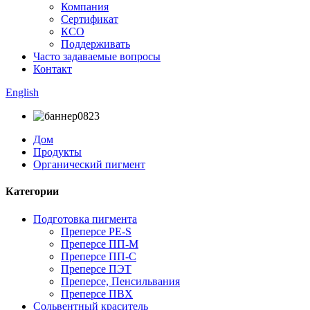
Компания
Сертификат
КСО
Поддерживать
Часто задаваемые вопросы
Контакт
English
Дом
Продукты
Органический пигмент
Категории
Подготовка пигмента
Преперсе PE-S
Преперсе ПП-М
Преперсе ПП-С
Преперсе ПЭТ
Преперсе, Пенсильвания
Преперсе ПВХ
Сольвентный краситель