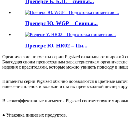
Преперсе Б. Б.П. – свинья...
Преперс Ю. WGP – Свинья...
Преперс Ю. HR02 – Пи...
Органические пигменты серии Pigsized охватывают широкий сп
Благодаря своим превосходным характеристикам органические п
изделия с красителями, которые можно увидеть повсюду в наш
Пигменты серии Pigsized обычно добавляются в цветные маточ
нанесения пленок и волокон из-за их превосходной диспергиру
Высокоэффективные пигменты Pigsized соответствуют мировы
● Упаковка пищевых продуктов.