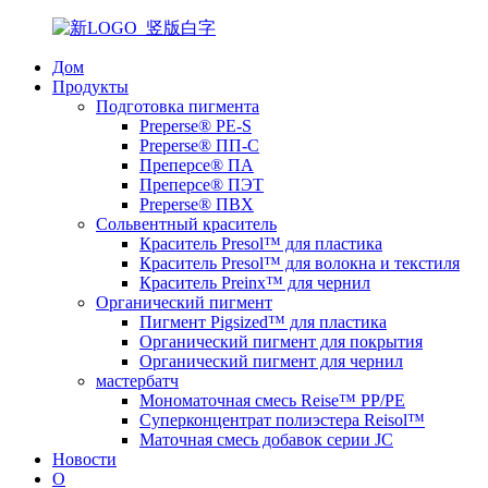
Дом
Продукты
Подготовка пигмента
Preperse® PE-S
Preperse® ПП-С
Преперсе® ПА
Преперсе® ПЭТ
Preperse® ПВХ
Сольвентный краситель
Краситель Presol™ для пластика
Краситель Presol™ для волокна и текстиля
Краситель Preinx™ для чернил
Органический пигмент
Пигмент Pigsized™ для пластика
Органический пигмент для покрытия
Органический пигмент для чернил
мастербатч
Мономаточная смесь Reise™ PP/PE
Суперконцентрат полиэстера Reisol™
Маточная смесь добавок серии JC
Новости
О