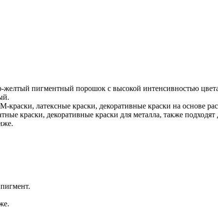
то-желтый пигментный порошок с высокой интенсивностью цвета
ый.
раски, латексные краски, декоративные краски на основе раст
тные краски, декоративные краски для металла, также подходят
иже.
пигмент.
же.