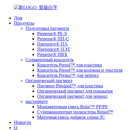
Дом
Продукты
Подготовка пигмента
Preperse® PE-S
Preperse® ПП-С
Преперсе® ПА
Преперсе® ПЭТ
Preperse® ПВХ
Сольвентный краситель
Краситель Presol™ для пластика
Краситель Presol™ для волокна и текстиля
Краситель Preinx™ для чернил
Органический пигмент
Пигмент Pigsized™ для пластика
Органический пигмент для покрытия
Органический пигмент для чернил
мастербатч
Мономаточная смесь Reise™ PP/PE
Суперконцентрат полиэстера Reisol™
Маточная смесь добавок серии JC
Новости
О