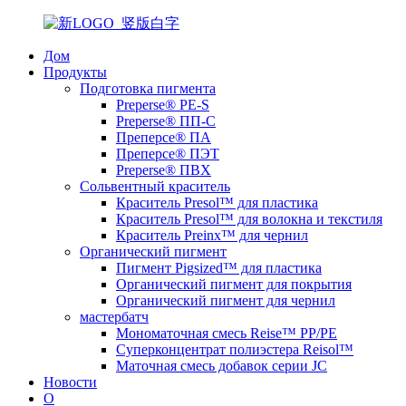
Дом
Продукты
Подготовка пигмента
Preperse® PE-S
Preperse® ПП-С
Преперсе® ПА
Преперсе® ПЭТ
Preperse® ПВХ
Сольвентный краситель
Краситель Presol™ для пластика
Краситель Presol™ для волокна и текстиля
Краситель Preinx™ для чернил
Органический пигмент
Пигмент Pigsized™ для пластика
Органический пигмент для покрытия
Органический пигмент для чернил
мастербатч
Мономаточная смесь Reise™ PP/PE
Суперконцентрат полиэстера Reisol™
Маточная смесь добавок серии JC
Новости
О