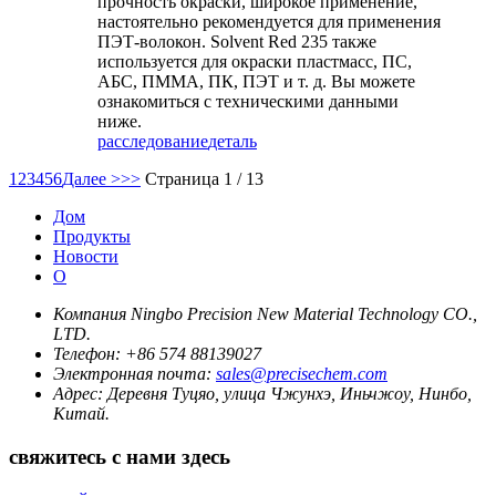
прочность окраски, широкое применение,
настоятельно рекомендуется для применения
ПЭТ-волокон. Solvent Red 235 также
используется для окраски пластмасс, ПС,
АБС, ПММА, ПК, ПЭТ и т. д. Вы можете
ознакомиться с техническими данными
ниже.
расследование
деталь
1
2
3
4
5
6
Далее >
>>
Страница 1 / 13
Дом
Продукты
Новости
О
Компания Ningbo Precision New Material Technology CO.,
LTD.
Телефон:
+86 574 88139027
Электронная почта:
sales@precisechem.com
Адрес:
Деревня Туцяо, улица Чжунхэ, Иньчжоу, Нинбо,
Китай.
свяжитесь с нами здесь