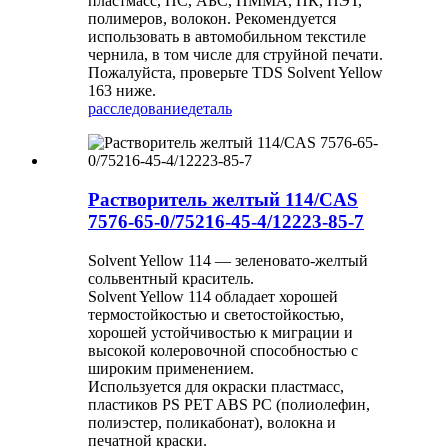
пластмасс, ПС, АБС, ПММА, ПК, ПЭТ,
полимеров, волокон. Рекомендуется
использовать в автомобильном текстиле
чернила, в том числе для струйной печати.
Пожалуйста, проверьте TDS Solvent Yellow
163 ниже.
расследование
деталь
Растворитель желтый 114/CAS
7576-65-0/75216-45-4/12223-85-7
Solvent Yellow 114 — зеленовато-желтый
сольвентный краситель.
Solvent Yellow 114 обладает хорошей
термостойкостью и светостойкостью,
хорошей устойчивостью к миграции и
высокой колеровочной способностью с
широким применением.
Используется для окраски пластмасс,
пластиков PS PET ABS PC (полиолефин,
полиэстер, поликабонат), волокна и
печатной краски.