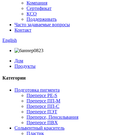
Компания
Сертификат
КСО
Поддерживать
Часто задаваемые вопросы
Контакт
English
Дом
Продукты
Категории
Подготовка пигмента
Преперсе PE-S
Преперсе ПП-М
Преперсе ПП-С
Преперсе ПЭТ
Преперсе, Пенсильвания
Преперсе ПВХ
Сольвентный краситель
Пластик